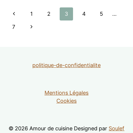
Navigation
Page
1
2
3
4
5
…
de
précédente
Page
7
suivante
page
politique-de-confidentialite
Mentions Légales
Cookies
© 2026 Amour de cuisine Designed par
Soulef