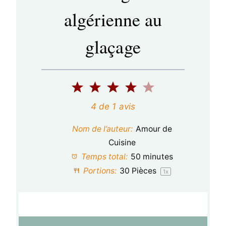
algérienne au
glaçage
1
2
3
4
5
é
é
é
é
é
4
de
1
avis
t
t
t
t
t
Nom de l’auteur:
Amour de
o
o
o
o
o
Cuisine
Temps total:
50 minutes
i
i
i
i
i
Portions:
30
Pièces
1
x
l
l
l
l
l
e
e
e
e
e
s
s
s
s