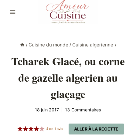
Aller
au
contenu
/
Cuisine du monde
/
Cuisine algérienne
/
Tcharek Glacé, ou corne
de gazelle algerien au
glaçage
18 juin 2017
13 Commentaires
ALLER À LA RECETTE
4
de
1
avis