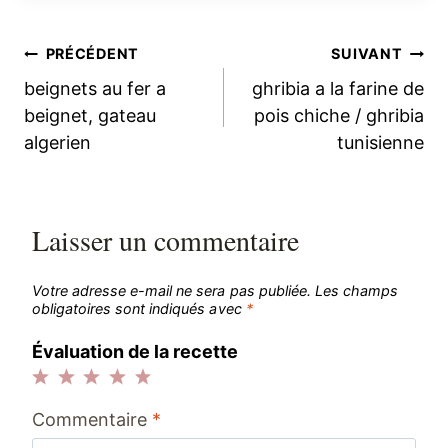
Navigation
PRÉCÉDENT
SUIVANT
beignets au fer a
ghribia a la farine de
de
beignet, gateau
pois chiche / ghribia
algerien
tunisienne
l’article
Laisser un commentaire
Votre adresse e-mail ne sera pas publiée.
Les champs
obligatoires sont indiqués avec
*
Évaluation de la recette
1
2
3
4
5
Commentaire
*
étoile
étoiles
étoiles
étoiles
étoiles