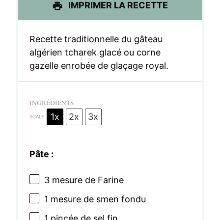
IMPRIMER LA RECETTE
Recette traditionnelle du gâteau
algérien tcharek glacé ou corne
gazelle enrobée de glaçage royal.
INGRÉDIENTS
1x
2x
3x
SCALE
Pâte :
3
mesure de Farine
1
mesure de smen fondu
1
pincée de sel fin