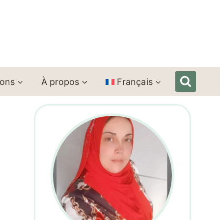
ions
À propos
Français