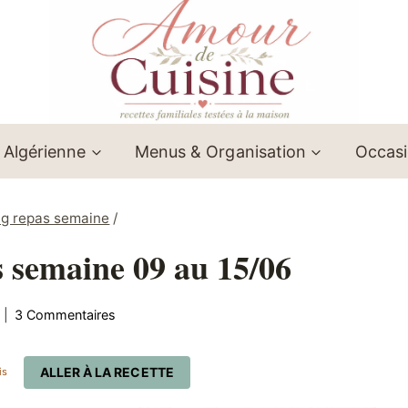
 Algérienne
Menus & Organisation
Occas
ng repas semaine
/
s semaine 09 au 15/06
3 Commentaires
ALLER À LA RECETTE
is