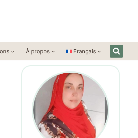
ions
À propos
Français