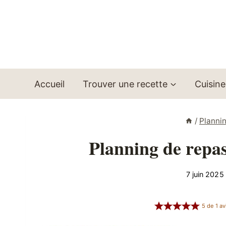
Aller
au
contenu
Accueil
Trouver une recette
Cuisine
/
Planni
Planning de repa
7 juin 2025
5
de
1
av