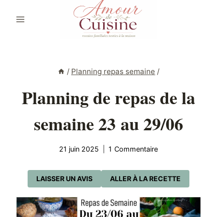
Aller
au
contenu
/
Planning repas semaine
/
Planning de repas de la
semaine 23 au 29/06
21 juin 2025
1 Commentaire
LAISSER UN AVIS
ALLER À LA RECETTE