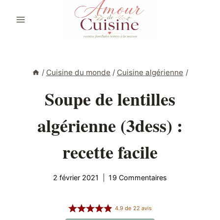
Aller
au
contenu
/
Cuisine du monde
/
Cuisine algérienne
/
Soupe de lentilles
algérienne (3dess) :
recette facile
2 février 2021
19 Commentaires
4.9
de
22
avis