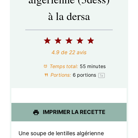
à la dersa
1
2
3
4
5
é
é
é
é
é
4.9
de
22
avis
t
t
t
t
t
Temps total:
55 minutes
o
o
o
o
o
Portions:
6
portions
1
x
i
i
i
i
i
l
l
l
l
l
e
e
e
e
e
IMPRIMER LA RECETTE
s
s
s
s
Une soupe de lentilles algérienne