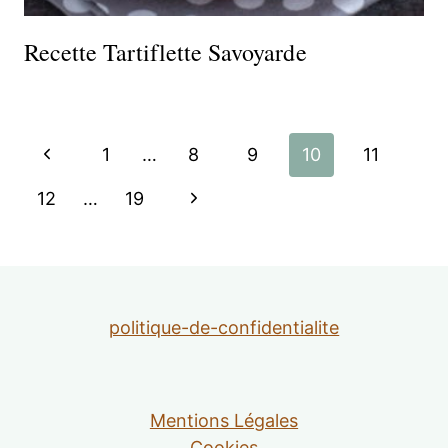
Recette Tartiflette Savoyarde
Navigation
Page
1
…
8
9
10
11
de
précédente
Page
12
…
19
suivante
page
politique-de-confidentialite
Mentions Légales
Cookies