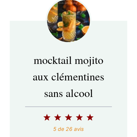
mocktail mojito
aux clémentines
sans alcool
1
2
3
4
5
é
é
é
é
é
5
de
26
avis