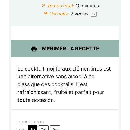
t
t
t
t
t
Temps total:
10 minutes
o
o
o
o
o
Portions:
2
verres
1
x
i
i
i
i
i
l
l
l
l
l
e
e
e
e
e
IMPRIMER LA RECETTE
s
s
s
s
Le cocktail mojito aux clémentines est
une alternative sans alcool à ce
classique des cocktails. Il est
rafraîchissant, fruité et parfait pour
toute occasion.
INGRÉDIENTS