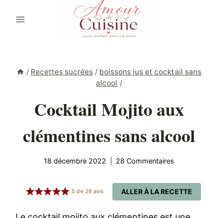
Aller
au
contenu
/
Recettes sucrées
/
boissons jus et cocktail sans
alcool
/
Cocktail Mojito aux
clémentines sans alcool
18 décembre 2022
28 Commentaires
ALLER À LA RECETTE
5
de
26
avis
Le cocktail mojito aux clémentines est une