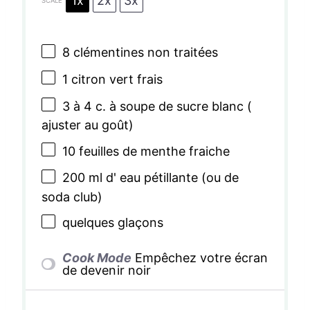
1x
2x
3x
SCALE
8
clémentines non traitées
1
citron vert frais
3
à 4 c. à soupe de sucre blanc (
ajuster au goût)
10
feuilles de menthe fraiche
200
ml d' eau pétillante (ou de
soda club)
quelques glaçons
Cook Mode
Empêchez votre écran
de devenir noir