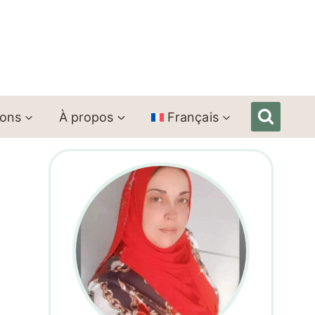
ions
À propos
Français