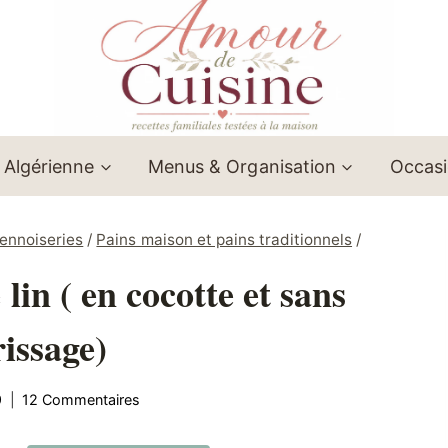
 Algérienne
Menus & Organisation
Occas
iennoiseries
/
Pains maison et pains traditionnels
/
lin ( en cocotte et sans
rissage)
9
12 Commentaires