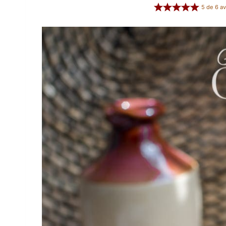
5
de
6
av