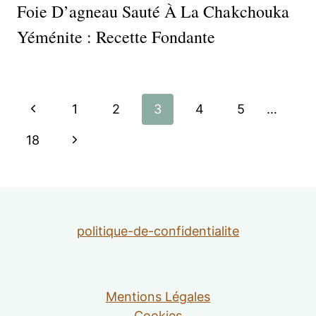
Foie D’agneau Sauté À La Chakchouka
Yéménite : Recette Fondante
Navigation
Page
1
2
3
4
5
…
de
précédente
Page
18
suivante
page
politique-de-confidentialite
Mentions Légales
Cookies