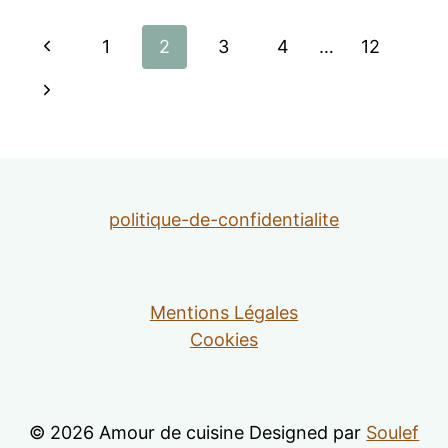
Navigation
Page
1
2
3
4
…
12
de
précédente
Page
suivante
page
politique-de-confidentialite
Mentions Légales
Cookies
© 2026 Amour de cuisine Designed par
Soulef