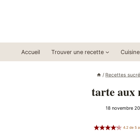
Aller
au
contenu
Accueil
Trouver une recette
Cuisine
/
Recettes sucr
tarte aux
18 novembre 2
4.2
de
5
a