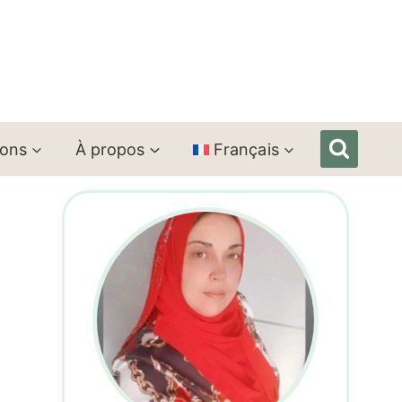
ions
À propos
Français