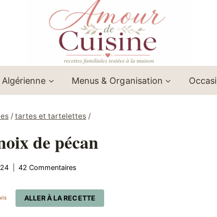
 Algérienne
Menus & Organisation
Occas
ées
/
tartes et tartelettes
/
 noix de pécan
024
42 Commentaires
ALLER À LA RECETTE
vis