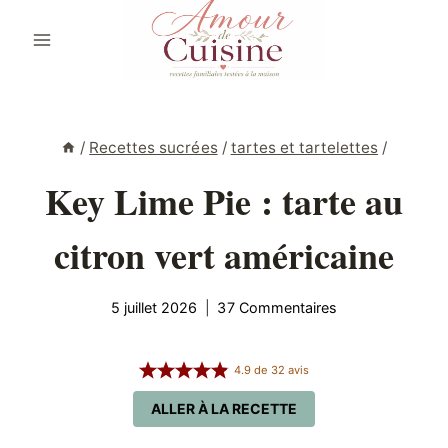
Aller
au
contenu
/
Recettes sucrées
/
tartes et tartelettes
/
Key Lime Pie : tarte au
citron vert américaine
5 juillet 2026
37 Commentaires
4.9
de
32
avis
ALLER À LA RECETTE