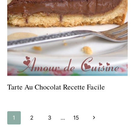
Tarte Au Chocolat Recette Facile
Navigation
Page
1
2
3
…
15
de
suivante