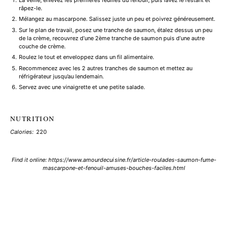
râpez-le.
Mélangez au mascarpone. Salissez juste un peu et poivrez généreusement.
Sur le plan de travail, posez une tranche de saumon, étalez dessus un peu
de la crème, recouvrez d’une 2ème tranche de saumon puis d’une autre
couche de crème.
Roulez le tout et enveloppez dans un fil alimentaire.
Recommencez avec les 2 autres tranches de saumon et mettez au
réfrigérateur jusqu’au lendemain.
Servez avec une vinaigrette et une petite salade.
NUTRITION
Calories:
220
Find it online
:
https://www.amourdecuisine.fr/article-roulades-saumon-fume-
mascarpone-et-fenouil-amuses-bouches-faciles.html