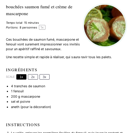
bouchées saumon fumé et crème de
mascarpone
Temps total:
15 minutes
1
x
Portions:
8
personnes
Ces bouchées de saumon fumé, mascarpone et
fenouil vont surement impressionner vos invités
pour un apéritif raffiné et savoureux.
Une recette simple et rapide à réaliser, qui saura ravir tous les palets.
INGRÉDIENTS
SCALE
1x
2x
3x
4
tranches de saumon
1
fenouil
200 g
mascarpone
sel et poivre
aneth (pour la décoration)
INSTRUCTIONS
La veille, enlevez les premières feuilles du fenouil, puis lavez le restant et