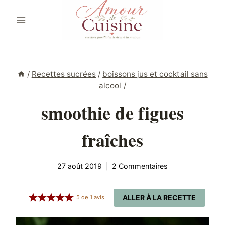
Aller
au
contenu
/
Recettes sucrées
/
boissons jus et cocktail sans
alcool
/
smoothie de figues
fraîches
27 août 2019
2 Commentaires
ALLER À LA RECETTE
5
de
1
avis