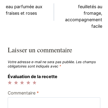
Navigation
eau parfumée aux
feuilletés au
de
fraises et roses
fromage,
accompagnement
l’article
facile
Laisser un commentaire
Votre adresse e-mail ne sera pas publiée.
Les champs
obligatoires sont indiqués avec
*
Évaluation de la recette
1
2
3
4
5
Commentaire
*
étoile
étoiles
étoiles
étoiles
étoiles