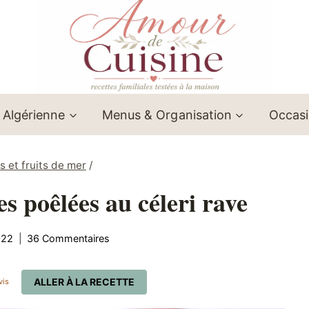
 Algérienne
Menus & Organisation
Occas
s et fruits de mer
/
s poêlées au céleri rave
022
36 Commentaires
ALLER À LA RECETTE
vis