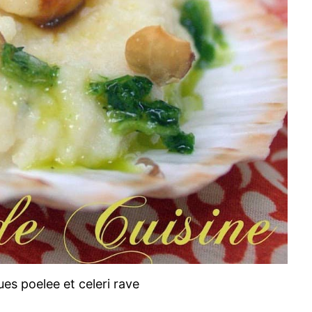
ues poelee et celeri rave