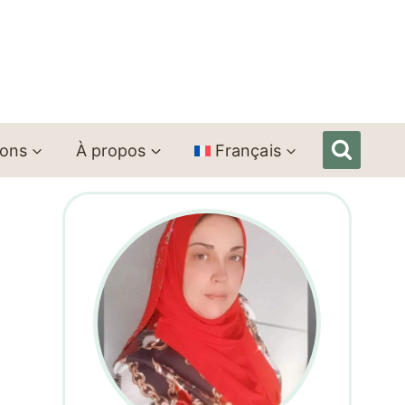
ions
À propos
Français