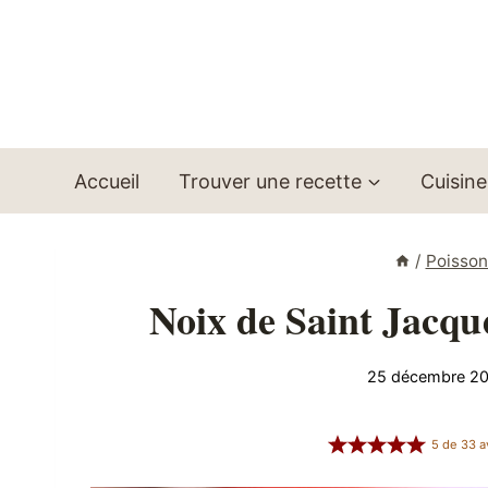
Aller
au
contenu
Accueil
Trouver une recette
Cuisine
/
Poisson
Noix de Saint Jacque
25 décembre 2
5
de
33
a