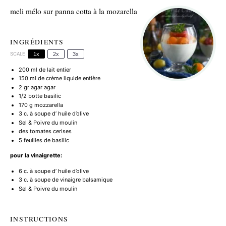
meli mélo sur panna cotta à la mozarella
INGRÉDIENTS
SCALE
1x
2x
3x
200
ml de lait entier
150
ml de crème liquide entière
2
gr agar agar
1/2
botte basilic
170 g
mozzarella
3
c. à soupe d’ huile d’olive
Sel & Poivre du moulin
des tomates cerises
5
feuilles de basilic
pour la vinaigrette:
6
c. à soupe d’ huile d’olive
3
c. à soupe de vinaigre balsamique
Sel & Poivre du moulin
INSTRUCTIONS