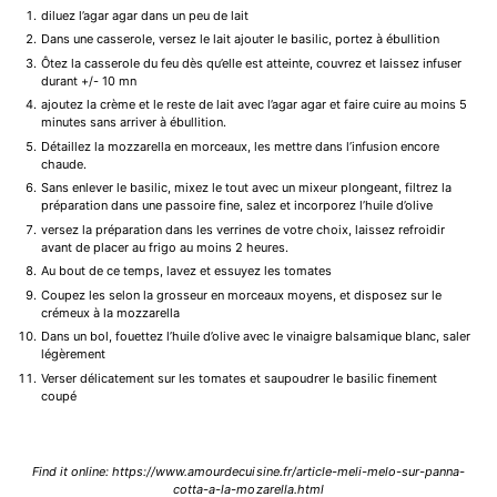
diluez l’agar agar dans un peu de lait
Dans une casserole, versez le lait ajouter le basilic, portez à ébullition
Ôtez la casserole du feu dès qu’elle est atteinte, couvrez et laissez infuser
durant +/- 10 mn
ajoutez la crème et le reste de lait avec l’agar agar et faire cuire au moins 5
minutes sans arriver à ébullition.
Détaillez la mozzarella en morceaux, les mettre dans l’infusion encore
chaude.
Sans enlever le basilic, mixez le tout avec un mixeur plongeant, filtrez la
préparation dans une passoire fine, salez et incorporez l’huile d’olive
versez la préparation dans les verrines de votre choix, laissez refroidir
avant de placer au frigo au moins 2 heures.
Au bout de ce temps, lavez et essuyez les tomates
Coupez les selon la grosseur en morceaux moyens, et disposez sur le
crémeux à la mozzarella
Dans un bol, fouettez l’huile d’olive avec le vinaigre balsamique blanc, saler
légèrement
Verser délicatement sur les tomates et saupoudrer le basilic finement
coupé
Find it online
:
https://www.amourdecuisine.fr/article-meli-melo-sur-panna-
cotta-a-la-mozarella.html