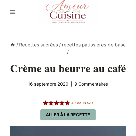
Aller
au
contenu
/
Recettes sucrées
/
recettes patissieres de base
/
Crème au beurre au café
16 septembre 2020
9 Commentaires
4.7
de
18
avis
ALLER À LA RECETTE