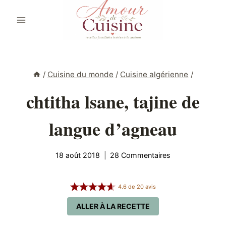
Aller
au
contenu
/
Cuisine du monde
/
Cuisine algérienne
/
chtitha lsane, tajine de
langue d’agneau
18 août 2018
28 Commentaires
4.6
de
20
avis
ALLER À LA RECETTE