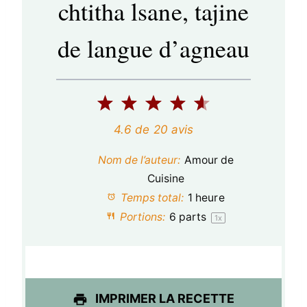
chtitha lsane, tajine
de langue d’agneau
1
2
3
4
5
é
é
é
é
é
4.6
de
20
avis
t
t
t
t
t
Nom de l’auteur:
Amour de
o
o
o
o
o
Cuisine
Temps total:
1 heure
i
i
i
i
i
Portions:
6
parts
1
x
l
l
l
l
l
e
e
e
e
e
s
s
s
s
IMPRIMER LA RECETTE