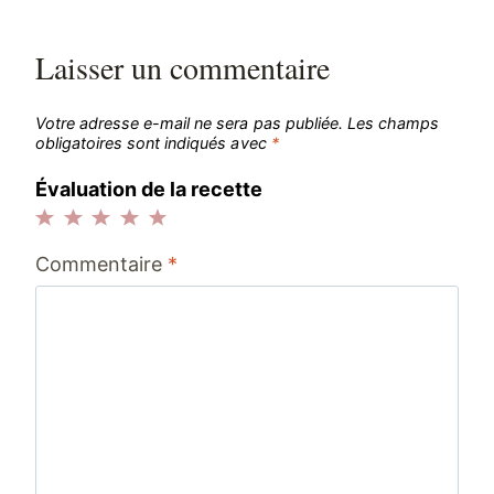
l’article
Laisser un commentaire
Votre adresse e-mail ne sera pas publiée.
Les champs
obligatoires sont indiqués avec
*
Évaluation de la recette
1
2
3
4
5
Commentaire
*
étoile
étoiles
étoiles
étoiles
étoiles