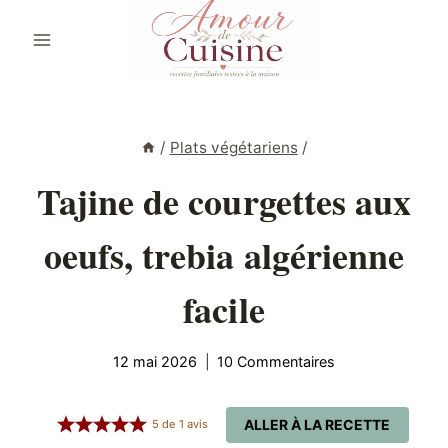
Aller
au
contenu
/
Plats végétariens
/
Tajine de courgettes aux
oeufs, trebia algérienne
facile
12 mai 2026
10 Commentaires
ALLER À LA RECETTE
5
de
1
avis