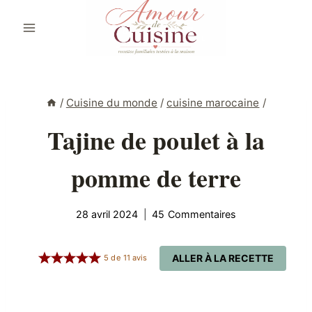
Aller
au
contenu
/
Cuisine du monde
/
cuisine marocaine
/
Tajine de poulet à la
pomme de terre
28 avril 2024
45 Commentaires
ALLER À LA RECETTE
5
de
11
avis