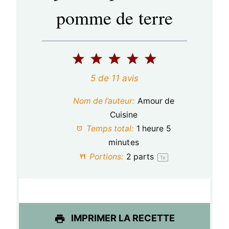
pomme de terre
1
2
3
4
5
é
é
é
é
é
5
de
11
avis
t
t
t
t
t
Nom de l’auteur:
Amour de
o
o
o
o
o
Cuisine
Temps total:
1 heure 5
i
i
i
i
i
minutes
l
l
l
l
l
Portions:
2
parts
1
x
e
e
e
e
e
s
s
s
s
IMPRIMER LA RECETTE