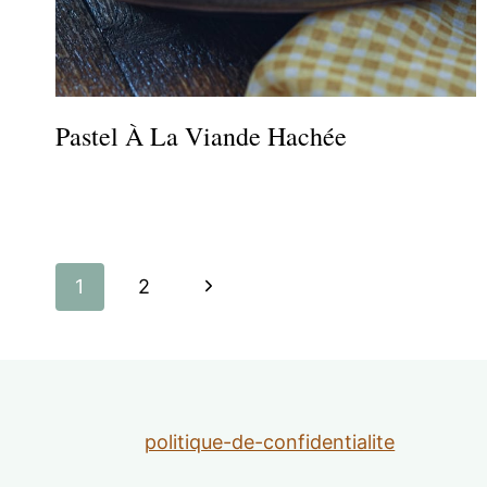
Pastel À La Viande Hachée
Navigation
Page
1
2
de
suivante
page
politique-de-confidentialite