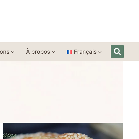
ions
À propos
Français