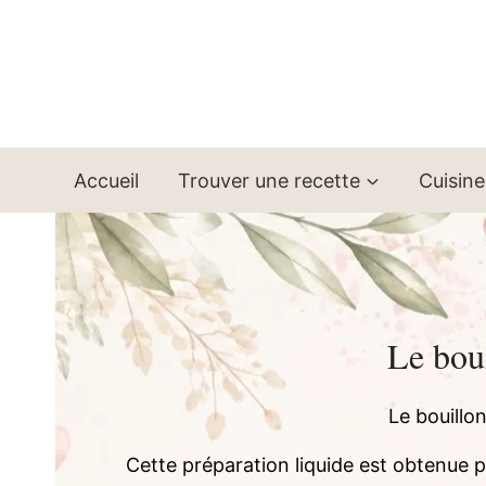
Aller
au
contenu
Accueil
Trouver une recette
Cuisine
Le boui
Le bouillo
Cette préparation liquide est obtenue p