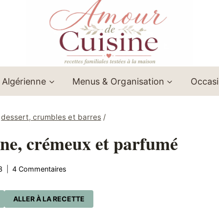
 Algérienne
Menus & Organisation
Occas
dessert, crumbles et barres
/
enne, crémeux et parfumé
3
4 Commentaires
ALLER À LA RECETTE