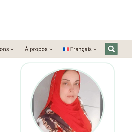
ions
À propos
Français