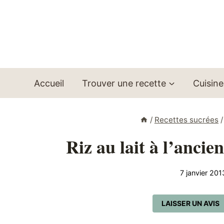
Aller
au
contenu
Accueil
Trouver une recette
Cuisine
/
Recettes sucrées
/
Riz au lait à l’anci
7 janvier 201
LAISSER UN AVIS