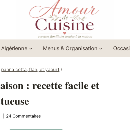
 Algérienne
Menus & Organisation
Occas
/
panna cotta, flan, et yaourt
/
ison : recette facile et
tueuse
5
24 Commentaires