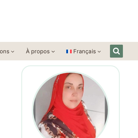
ions
À propos
Français