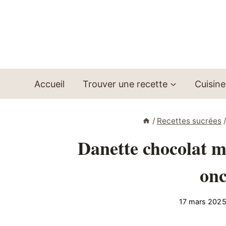
Aller
au
contenu
Accueil
Trouver une recette
Cuisine
/
Recettes sucrées
Danette chocolat ma
onc
17 mars 202