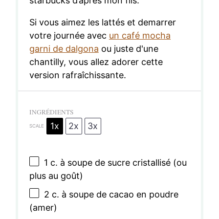
starbucks d’après mon fils.
Si vous aimez les lattés et demarrer
votre journée avec
un café mocha
garni de dalgona
ou juste d'une
chantilly, vous allez adorer cette
version rafraîchissante.
INGRÉDIENTS
1x
2x
3x
SCALE
1
c. à soupe de sucre cristallisé (ou
plus au goût)
2
c. à soupe de cacao en poudre
(amer)