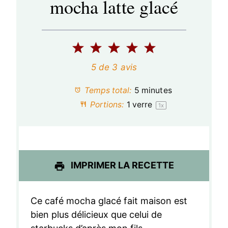
mocha latte glacé
1
2
3
4
5
é
é
é
é
é
5
de
3
avis
t
t
t
t
t
Temps total:
5 minutes
o
o
o
o
o
Portions:
1
verre
1
x
i
i
i
i
i
l
l
l
l
l
e
e
e
e
e
IMPRIMER LA RECETTE
s
s
s
s
Ce café mocha glacé fait maison est
bien plus délicieux que celui de