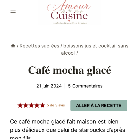
Aller
au
contenu
/
Recettes sucrées
/
boissons jus et cocktail sans
alcool
/
Café mocha glacé
21 juin 2024
5 Commentaires
ALLER À LA RECETTE
5
de
3
avis
Ce café mocha glacé fait maison est bien
plus délicieux que celui de starbucks d’après
mon fils.