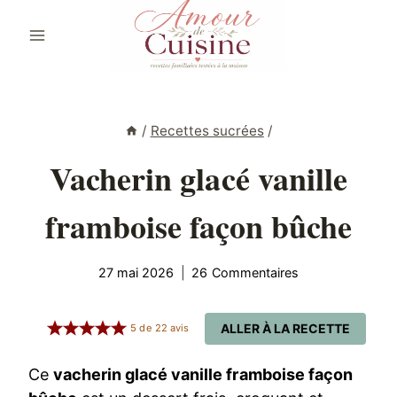
Aller
au
contenu
/
Recettes sucrées
/
Vacherin glacé vanille
framboise façon bûche
27 mai 2026
26 Commentaires
ALLER À LA RECETTE
5
de
22
avis
Ce
vacherin glacé vanille framboise façon