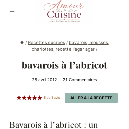
Aller
au
contenu
/
Recettes sucrées
/
bavarois, mousses,
charlottes, recette l'agar agar
/
bavarois à l’abricot
28 avril 2012
21 Commentaires
ALLER À LA RECETTE
5
de
1
avis
Bavarois à l’abricot : un