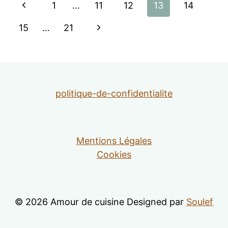
Navigation
Page
1
…
11
12
13
14
de
précédente
Page
15
…
21
suivante
page
politique-de-confidentialite
Mentions Légales
Cookies
© 2026 Amour de cuisine Designed par
Soulef