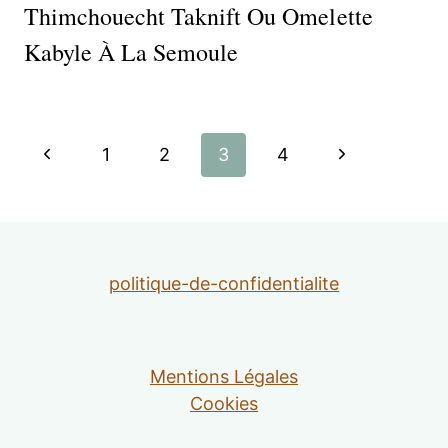
Thimchouecht Taknift Ou Omelette
Kabyle À La Semoule
Navigation
Page
Page
1
2
3
4
de
précédente
suivante
page
politique-de-confidentialite
Mentions Légales
Cookies