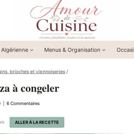
 Algérienne
Menus & Organisation
Occas
ins, brioches et viennoiseries
/
zza à congeler
0
6 Commentaires
ALLER À LA RECETTE
vis