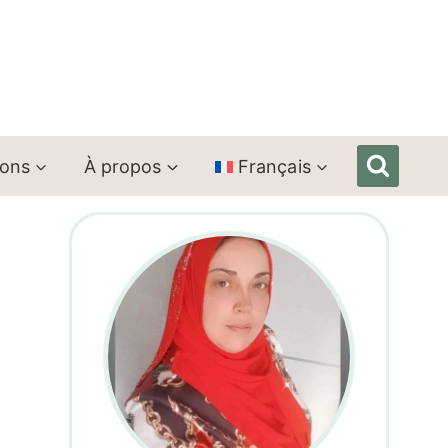
ions
À propos
Français