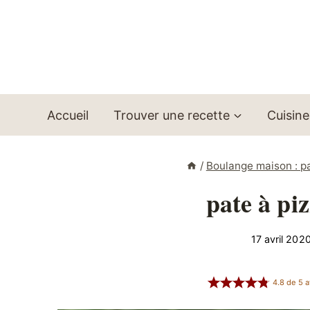
Aller
au
contenu
Accueil
Trouver une recette
Cuisine
/
Boulange maison : pa
pate à pi
17 avril 202
4.8
de
5
a