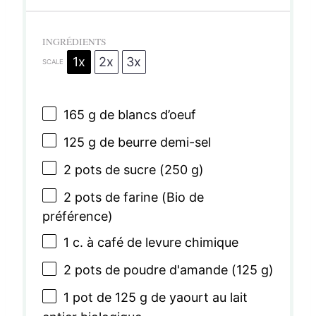
INGRÉDIENTS
1x
2x
3x
SCALE
165 g
de blancs d’oeuf
125 g
de beurre demi-sel
2
pots de sucre (
250 g
)
2
pots de farine (Bio de
préférence)
1
c. à café de levure chimique
2
pots de poudre d'amande (
125 g
)
1
pot de 125 g de yaourt au lait