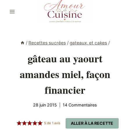
Aller
au
contenu
/
Recettes sucrées
/
gateaux, et cakes
/
gâteau au yaourt
amandes miel, façon
financier
28 juin 2015
14 Commentaires
ALLER À LA RECETTE
5
de
1
avis