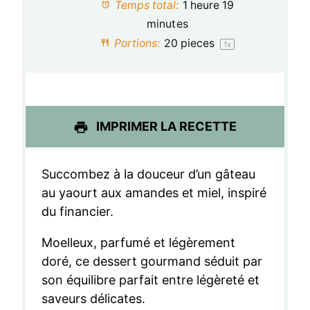
Temps total:
1 heure 19
i
i
i
i
i
minutes
l
l
l
l
l
Portions:
20
pieces
1
x
e
e
e
e
e
s
s
s
s
IMPRIMER LA RECETTE
Succombez à la douceur d’un gâteau
au yaourt aux amandes et miel, inspiré
du financier.
Moelleux, parfumé et légèrement
doré, ce dessert gourmand séduit par
son équilibre parfait entre légèreté et
saveurs délicates.