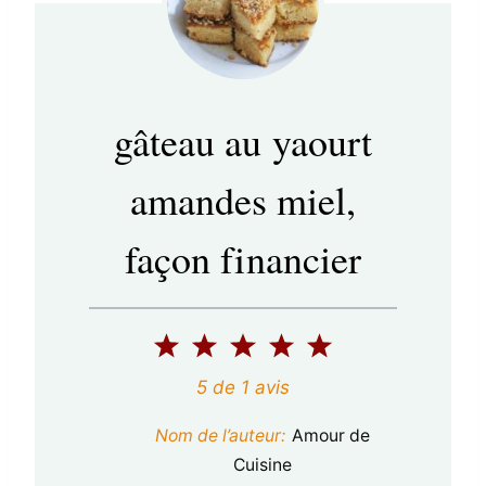
gâteau au yaourt
amandes miel,
façon financier
1
2
3
4
5
é
é
é
é
é
5
de
1
avis
t
t
t
t
t
Nom de l’auteur:
Amour de
o
o
o
o
o
Cuisine