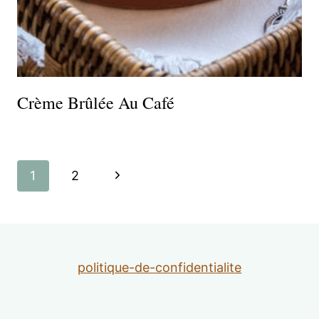
Crème Brûlée Au Café
Navigation
Page
1
2
de
suivante
page
politique-de-confidentialite