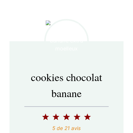
cookies chocolat
banane
1
2
3
4
5
é
é
é
é
é
5
de
21
avis