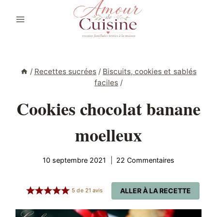
Aller
au
contenu
/
Recettes sucrées
/
Biscuits, cookies et sablés
faciles
/
Cookies chocolat banane
moelleux
10 septembre 2021
22 Commentaires
ALLER À LA RECETTE
5
de
21
avis