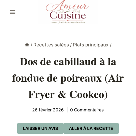
Aller
au
contenu
/
Recettes salées
/
Plats principaux
/
Dos de cabillaud à la
fondue de poireaux (Air
Fryer & Cookeo)
26 février 2026
0 Commentaires
LAISSER UN AVIS
ALLER À LA RECETTE