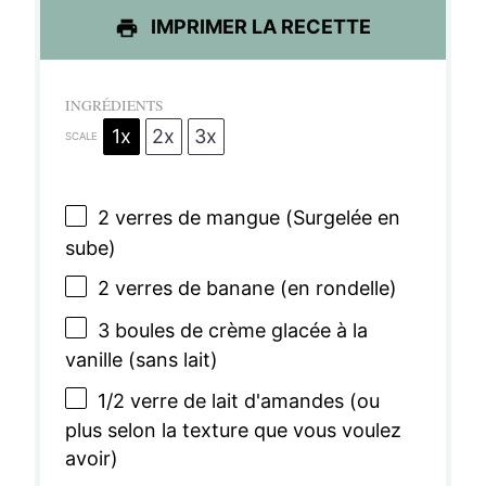
l
l
l
l
l
IMPRIMER LA RECETTE
e
e
e
e
e
s
s
s
s
INGRÉDIENTS
1x
2x
3x
SCALE
2
verres de mangue (Surgelée en
sube)
2
verres de banane (en rondelle)
3
boules de crème glacée à la
vanille (sans lait)
1/2
verre de lait d'amandes (ou
plus selon la texture que vous voulez
avoir)