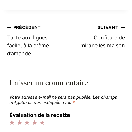
Navigation
PRÉCÉDENT
SUIVANT
Tarte aux figues
Confiture de
de
facile, à la crème
mirabelles maison
d’amande
l’article
Laisser un commentaire
Votre adresse e-mail ne sera pas publiée.
Les champs
obligatoires sont indiqués avec
*
Évaluation de la recette
1
2
3
4
5