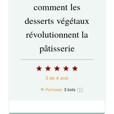
comment les
desserts végétaux
révolutionnent la
pâtisserie
1
2
3
4
5
é
é
é
é
é
5
de
4
avis
t
t
t
t
t
Portions:
3
bols
1
x
o
o
o
o
o
i
i
i
i
i