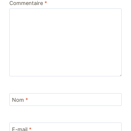
Commentaire
*
étoile
étoiles
étoiles
étoiles
étoiles
Nom
*
E-mail
*