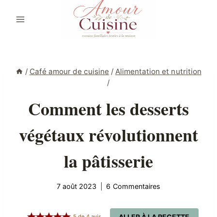
Aller
au
contenu
/
Café amour de cuisine
/
Alimentation et nutrition
/
Comment les desserts
végétaux révolutionnent
la pâtisserie
7 août 2023
6 Commentaires
ALLER À LA RECETTE
5
de
4
avis