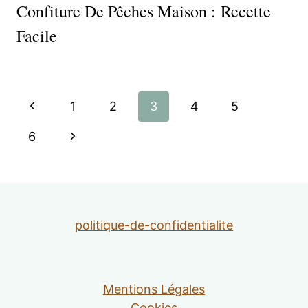
Confiture De Pêches Maison : Recette
Facile
Navigation
Page
1
2
3
4
5
de
précédente
Page
6
suivante
page
politique-de-confidentialite
Mentions Légales
Cookies