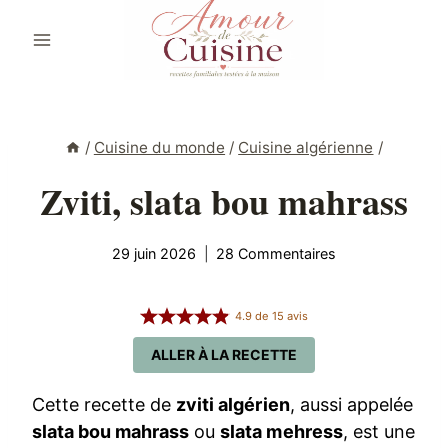
Aller
au
contenu
/
Cuisine du monde
/
Cuisine algérienne
/
Zviti, slata bou mahrass
29 juin 2026
28 Commentaires
4.9
de
15
avis
ALLER À LA RECETTE
Cette recette de
zviti algérien
, aussi appelée
slata bou mahrass
ou
slata mehress
, est une