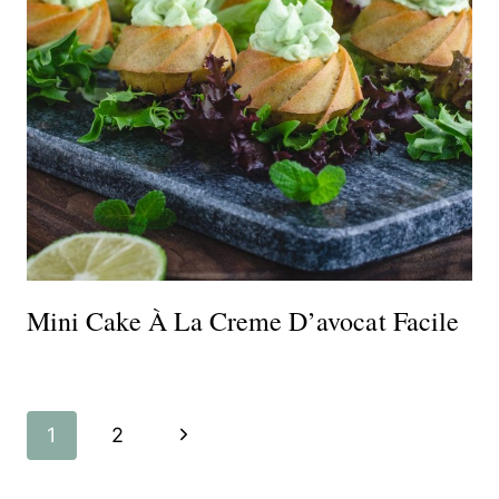
Mini Cake À La Creme D’avocat Facile
Navigation
Page
1
2
de
suivante