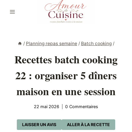
Aller
au
contenu
/
Planning repas semaine
/
Batch cooking
/
Recettes batch cooking
22 : organiser 5 dîners
maison en une session
22 mai 2026
0 Commentaires
LAISSER UN AVIS
ALLER À LA RECETTE