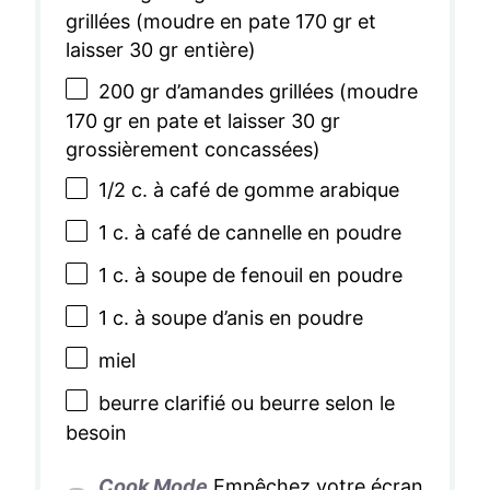
grillées (moudre en pate
170
gr et
laisser
30
gr entière)
200
gr d’amandes grillées (moudre
170
gr en pate et laisser
30
gr
grossièrement concassées)
1/2
c. à café de gomme arabique
1
c. à café de cannelle en poudre
1
c. à soupe de fenouil en poudre
1
c. à soupe d’anis en poudre
miel
beurre clarifié ou beurre selon le
besoin
Cook Mode
Empêchez votre écran