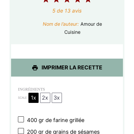
é
é
é
é
é
5
de
13
avis
t
t
t
t
t
Nom de l’auteur:
Amour de
o
o
o
o
o
Cuisine
i
i
i
i
i
l
l
l
l
l
e
e
e
e
e
IMPRIMER LA RECETTE
s
s
s
s
INGRÉDIENTS
1x
2x
3x
SCALE
400
gr de farine grillée
200
gr de grains de sésames