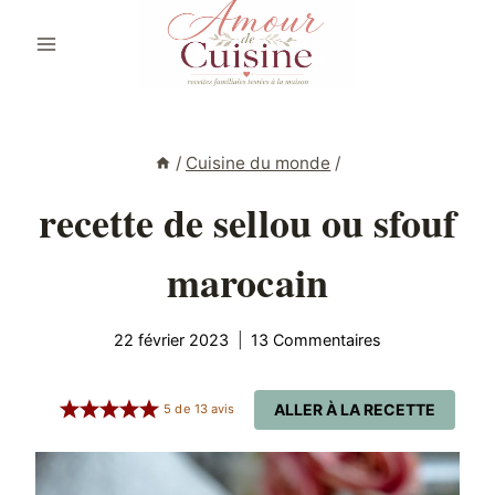
Aller
au
contenu
/
Cuisine du monde
/
recette de sellou ou sfouf
marocain
22 février 2023
13 Commentaires
ALLER À LA RECETTE
5
de
13
avis