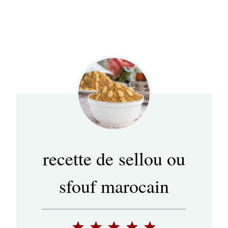
recette de sellou ou
sfouf marocain
1
2
3
4
5