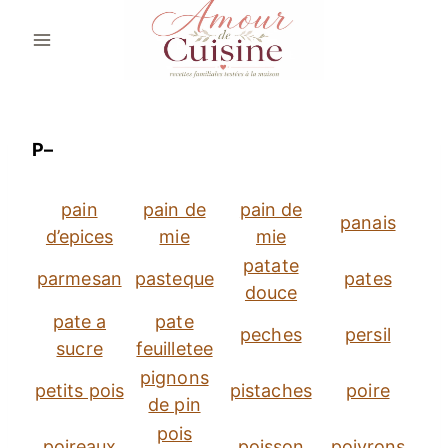
Aller
au
contenu
P–
pain
pain de
pain de
panais
d’epices
mie
mie
patate
parmesan
pasteque
pates
douce
pate a
pate
peches
persil
sucre
feuilletee
pignons
petits pois
pistaches
poire
de pin
pois
poireaux
poisson
poivrons