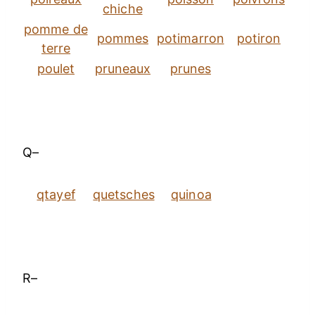
chiche
pomme de
pommes
potimarron
potiron
terre
poulet
pruneaux
prunes
Q–
qtayef
quetsches
quinoa
R–