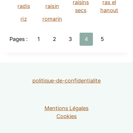
raisins
ras el
radis
raisin
secs
hanout
riz
romarin
Pages :
1
2
3
4
5
politique-de-confidentialite
Mentions Légales
Cookies