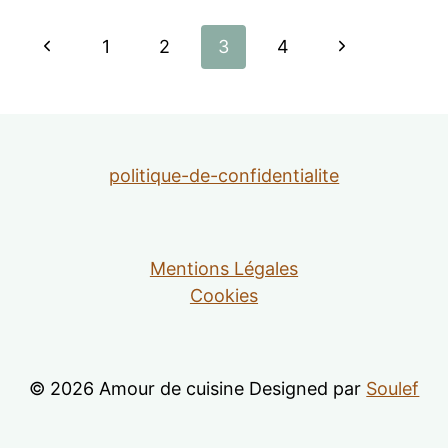
Navigation
Page
Page
1
2
3
4
de
précédente
suivante
page
politique-de-confidentialite
Mentions Légales
Cookies
© 2026 Amour de cuisine Designed par
Soulef