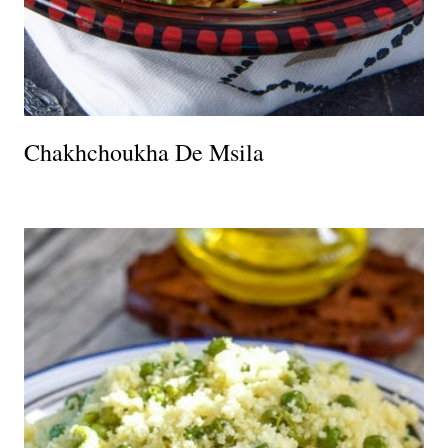
Chakhchoukha De Msila