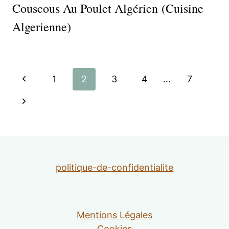
Couscous Au Poulet Algérien (cuisine
Algerienne)
Navigation
Page
1
2
3
4
…
7
de
précédente
Page
suivante
page
politique-de-confidentialite
Mentions Légales
Cookies