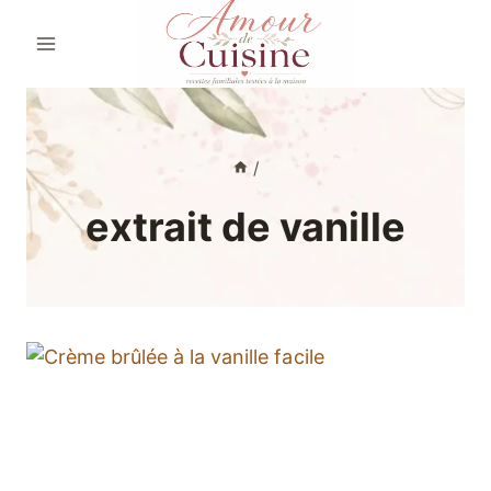
Aller
au
contenu
/
extrait de vanille