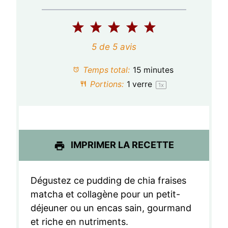
1
2
3
4
5
é
é
é
é
é
5
de
5
avis
t
t
t
t
t
Temps total:
15 minutes
o
o
o
o
o
Portions:
1
verre
1
x
i
i
i
i
i
l
l
l
l
l
e
e
e
e
e
IMPRIMER LA RECETTE
s
s
s
s
Dégustez ce pudding de chia fraises
matcha et collagène pour un petit-
déjeuner ou un encas sain, gourmand
et riche en nutriments.