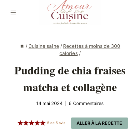
Aller
au
contenu
/
Cuisine saine
/
Recettes à moins de 300
calories
/
Pudding de chia fraises
matcha et collagène
14 mai 2024
6 Commentaires
ALLER À LA RECETTE
5
de
5
avis