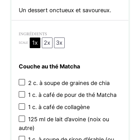
Un dessert onctueux et savoureux.
INGRÉDIENTS
1x
2x
3x
SCALE
Couche au thé Matcha
2
c. à soupe de graines de chia
1
c. à café de pour de thé Matcha
1
c. à café de collagène
125
ml de lait d’avoine (noix ou
autre)
1
c. à soupe de sirop d’érable (ou