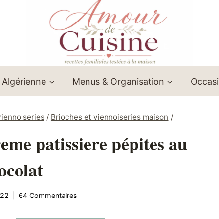
 Algérienne
Menus & Organisation
Occas
viennoiseries
/
Brioches et viennoiseries maison
/
reme patissiere pépites au
ocolat
022
64 Commentaires