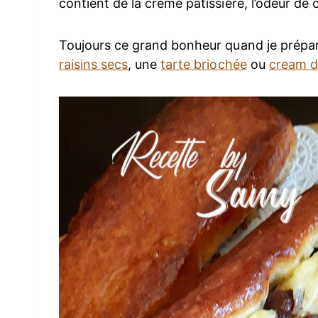
contient de la crème pâtissière, l’odeur de 
Toujours ce grand bonheur quand je prépa
raisins secs
, une
tarte briochée
ou
cream d