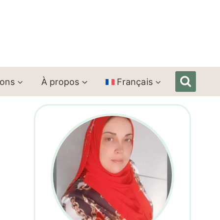
ions
À propos
Français