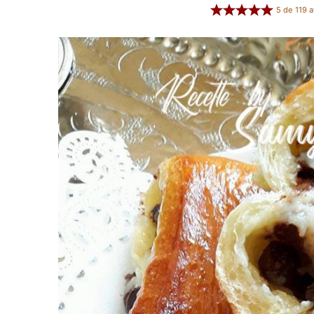
5
de
119
a