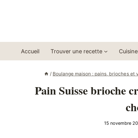
Aller
au
contenu
Accueil
Trouver une recette
Cuisine
/
Boulange maison : pains, brioches et 
Pain Suisse brioche c
ch
15 novembre 2