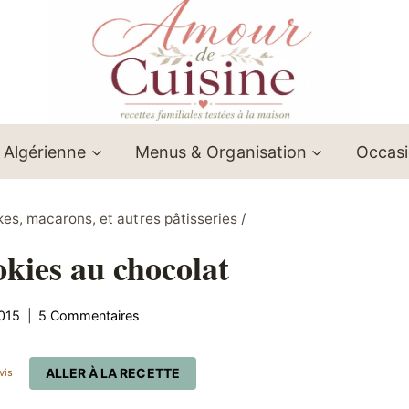
 Algérienne
Menus & Organisation
Occas
es, macarons, et autres pâtisseries
/
kies au chocolat
015
5 Commentaires
ALLER À LA RECETTE
vis