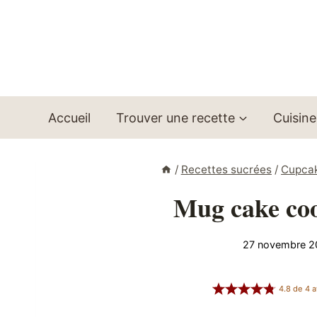
Aller
au
contenu
Accueil
Trouver une recette
Cuisine
/
Recettes sucrées
/
Cupcak
Mug cake coo
27 novembre 2
4.8
de
4
a