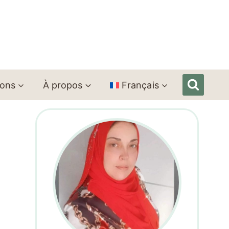
ions
À propos
Français