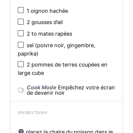
1
oignon hachée
2
gousses d’ail
2
to mates rapées
sel (poivre noir, gingembre,
paprika)
2
pommes de terres coupées en
large cube
Cook Mode
Empêchez votre écran
de devenir noir
INSTRUCTIONS
placez la chaire du poisson dans le