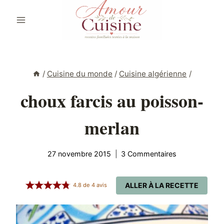
Aller
au
contenu
/
Cuisine du monde
/
Cuisine algérienne
/
choux farcis au poisson-
merlan
27 novembre 2015
3 Commentaires
ALLER À LA RECETTE
4.8
de
4
avis