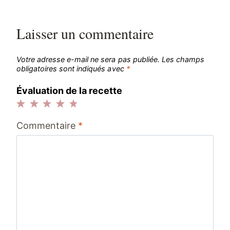
l’article
Laisser un commentaire
Votre adresse e-mail ne sera pas publiée.
Les champs
obligatoires sont indiqués avec
*
Évaluation de la recette
1
2
3
4
5
Commentaire
*
étoile
étoiles
étoiles
étoiles
étoiles