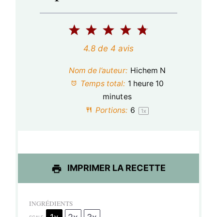
1
2
3
4
5
é
é
é
é
é
4.8
de
4
avis
t
t
t
t
t
Nom de l’auteur:
Hichem N
o
o
o
o
o
Temps total:
1 heure 10
minutes
i
i
i
i
i
Portions:
6
1
x
l
l
l
l
l
e
e
e
e
e
s
s
s
s
IMPRIMER LA RECETTE
INGRÉDIENTS